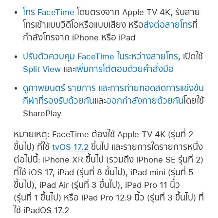
โทร FaceTime
โดยตรงจาก
Apple TV 4K
, รับสาย
โทรเข้าแบบวิดีโอหรือแบบเสียง หรือ
ส่งต่อสายโทร
ที่
กำลังโทรจาก iPhone หรือ iPad
ปรับตัวควบคุม FaceTime ในระหว่างสายโทร
, เปิดใช้
Split View
และ
เพิ่มการโต้ตอบด้วยคำสั่งมือ
ดูภาพยนตร์ รายการ และการถ่ายทอดสดการแข่งขัน
กีฬาที่รองรับด้วยกัน
และ
ออกกำลังกายด้วยกัน
โดยใช้
SharePlay
หมายเหตุ:
FaceTime ต้องใช้
Apple TV 4K
(รุ่นที่ 2
ขึ้นไป) ที่ใช้
tvOS 17.2
ขึ้นไป และรายการใดรายการหนึ่ง
ต่อไปนี้:
iPhone XR
ขึ้นไป (รวมถึง
iPhone SE
รุ่นที่ 2
)
ที่ใช้
iOS 17
, iPad (
รุ่นที่ 8
ขึ้นไป),
iPad mini
(
รุ่นที่ 5
ขึ้นไป),
iPad Air
(
รุ่นที่ 3
ขึ้นไป),
iPad Pro 11 นิ้ว
(
รุ่นที่ 1
ขึ้นไป) หรือ
iPad Pro 12.9 นิ้ว
(
รุ่นที่ 3
ขึ้นไป) ที่
ใช้
iPadOS 17.2