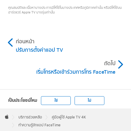
คุณสมบัติและเนื้อหาบางประการมีให้ใช้ในบางประเทศหรือภูมิภาคเท่านั้น หรือมีให้ใช้บน
ฮาร์ดแวร์ Apple TV บางรุ่นเท่านั้น
ก่อนหน้า
ปรับการตั้งค่าแอป TV
ถัดไป
เริ่มโทรหรือเข้าร่วมการโทร FaceTime
เป็นประโยชน์ไหม
ใช่
ไม่
Apple
Footer

บริการช่วยเหลือ
คู่มือผู้ใช้ Apple TV 4K
Apple
ทำความรู้จักแอป FaceTime