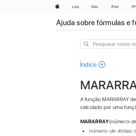
Apple
Loja
Mac
iPad
iP
Ajuda sobre fórmulas e 
Pesquisar
neste
manual
Índice
MARARRA
A função MARARRAY dev
calculado por uma fun
MARARRAY
(
número-de-
número-de-linhas: