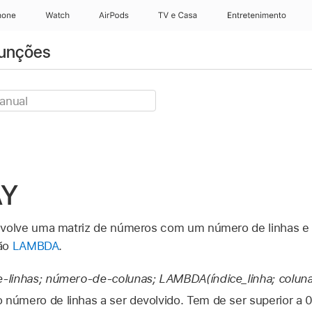
hone
Watch
AirPods
TV e Casa
Entretenimento
funções
Y
olve uma matriz de números com um número de linhas e 
ção
LAMBDA
.
linhas; número-de-colunas; LAMBDA(índice_linha; coluna_
o número de linhas a ser devolvido. Tem de ser superior a 0