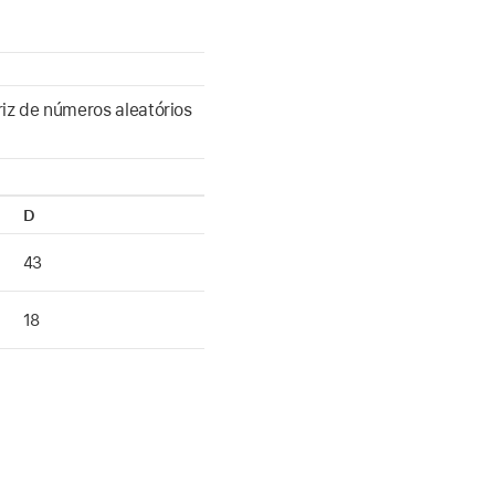
z de números aleatórios
D
43
18