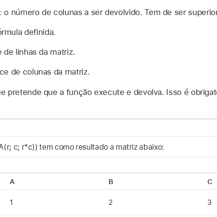
:
o número de colunas a ser devolvido. Tem de ser superior
rmula definida.
e de linhas da matriz.
ice de colunas da matriz.
ue pretende que a função execute e devolva. Isso é obrigat
 c; r*c)) tem como resultado a matriz abaixo:
A
B
C
1
2
3