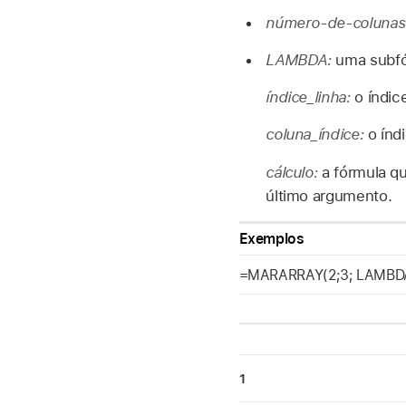
número-de-colunas
LAMBDA:
uma subfó
índice_linha:
o índic
coluna_índice:
o índ
cálculo:
a fórmula q
último argumento.
Exemplos
=MARARRAY(2;3; LAMBDA(r;
1