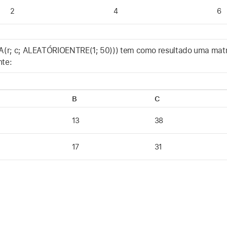
2
4
6
; c; ALEATÓRIOENTRE(1; 50))) tem como resultado uma matri
nte:
B
C
13
38
17
31