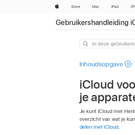
Apple
Store
Mac
iPad
iP
Gebruikershandleiding i
In
deze
gebruikershandleiding
Inhoudsopgave
zoeken
iCloud voo
je apparat
Je kunt iCloud met Heri
overzicht van wat je ku
delen met iCloud
.