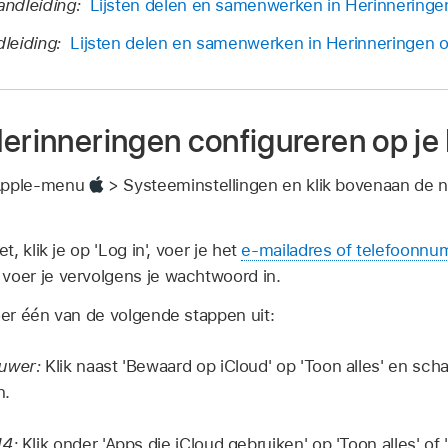
andleiding:
Lijsten delen en samenwerken in Herinneringe
leiding:
Lijsten delen en samenwerken in Herinneringen o
Herinneringen configureren op j
 Apple-menu
> Systeeminstellingen en klik bovenaan de n
et, klik je op 'Log in', voer je het
e‑mailadres of telefoonn
voer je vervolgens je wachtwoord in.
voer één van de volgende stappen uit:
euwer:
Klik naast 'Bewaard op iCloud' op 'Toon alles' en sch
n.
14:
Klik onder 'Apps die iCloud gebruiken' op 'Toon alles' o