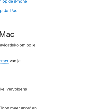
n op de iPhone
p de iPad
e Mac
avigatiekolom op je
ummer
van je
akel vervolgens
f 'Toon meer apps' en