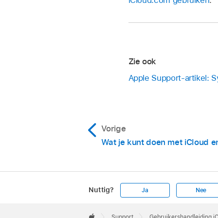
Zie ook
Apple Support-artikel: 
Vorige
Wat je kunt doen met iCloud e
Nuttig?
Ja
Nee
Apple
Footer

Support
Gebruikershandleiding i