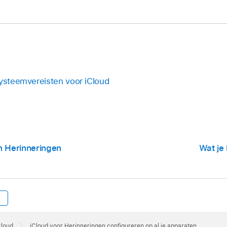
Systeemvereisten voor iCloud
n Herinneringen
Wat je
Cloud
iCloud voor Herinneringen configureren op al je apparaten