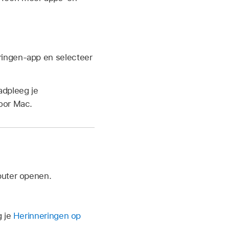
eringen-app en selecteer
adpleeg je
oor Mac.
puter openen.
g je
Herinneringen op