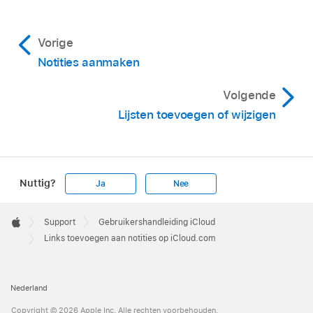
Vorige
Notities aanmaken
Volgende
Lijsten toevoegen of wijzigen
Nuttig?
Ja
Nee
Apple
Footer

Support
Gebruikershandleiding iCloud
Apple
Links toevoegen aan notities op iCloud.com
Nederland
Copyright © 2026 Apple Inc. Alle rechten voorbehouden.