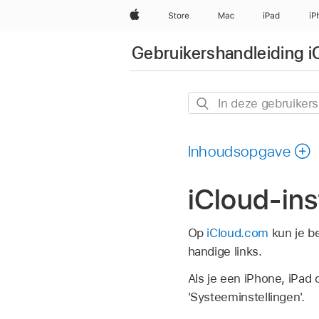
Apple
Store
Mac
iPad
iP
Gebruikershandleiding i
In
deze
gebruikershandleiding
Inhoudsopgave
zoeken
iCloud-ins
Op
iCloud.com
kun je be
handige links.
Als je een iPhone, iPad o
'Systeeminstellingen'.