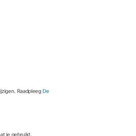
wijzigen. Raadpleeg
De
t je gebruikt.