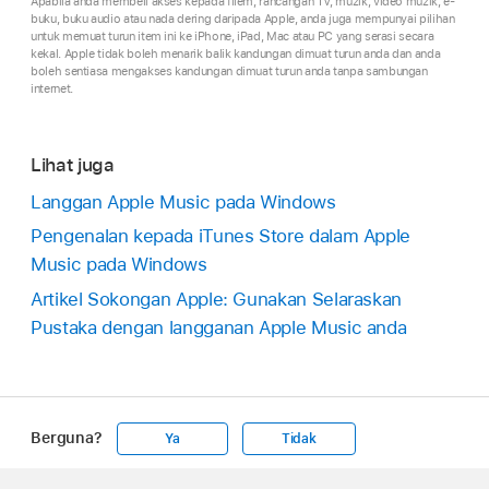
Apabila anda membeli akses kepada filem, rancangan TV, muzik, video muzik, e-
buku, buku audio atau nada dering daripada Apple, anda juga mempunyai pilihan
untuk memuat turun item ini ke iPhone, iPad, Mac atau PC yang serasi secara
kekal. Apple tidak boleh menarik balik kandungan dimuat turun anda dan anda
boleh sentiasa mengakses kandungan dimuat turun anda tanpa sambungan
internet.
Lihat juga
Langgan Apple Music pada Windows
Pengenalan kepada iTunes Store dalam Apple
Music pada Windows
Artikel Sokongan Apple: Gunakan Selaraskan
Pustaka dengan langganan Apple Music anda
Berguna?
Ya
Tidak
Apple