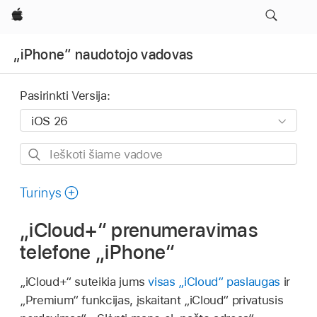
Apple
„iPhone“ naudotojo vadovas
Pasirinkti Versija:
Ieškoti
šiame
vadove
Turinys
„iCloud+“ prenumeravimas
telefone „iPhone“
„iCloud+“ suteikia jums
visas „iCloud“ paslaugas
ir
„Premium“ funkcijas, įskaitant „iCloud“ privatusis