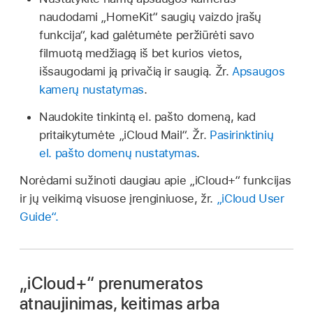
naudodami „HomeKit“ saugių vaizdo įrašų
funkcija“, kad galėtumėte peržiūrėti savo
filmuotą medžiagą iš bet kurios vietos,
išsaugodami ją privačią ir saugią. Žr.
Apsaugos
kamerų nustatymas
.
Naudokite tinkintą el. pašto domeną, kad
pritaikytumėte „iCloud Mail“. Žr.
Pasirinktinių
el. pašto domenų nustatymas
.
Norėdami sužinoti daugiau apie „iCloud+“ funkcijas
ir jų veikimą visuose įrenginiuose, žr.
„iCloud User
Guide“.
„iCloud+“ prenumeratos
atnaujinimas, keitimas arba