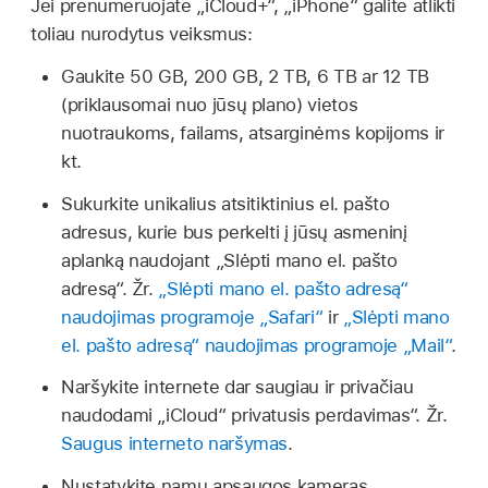
Jei prenumeruojate „iCloud+“, „iPhone“ galite atlikti
toliau nurodytus veiksmus:
Gaukite 50 GB, 200 GB, 2 TB, 6 TB ar 12 TB
(priklausomai nuo jūsų plano) vietos
nuotraukoms, failams, atsarginėms kopijoms ir
kt.
Sukurkite unikalius atsitiktinius el. pašto
adresus, kurie bus perkelti į jūsų asmeninį
aplanką naudojant „Slėpti mano el. pašto
adresą“. Žr.
„Slėpti mano el. pašto adresą“
naudojimas programoje „Safari“
ir
„Slėpti mano
el. pašto adresą“ naudojimas programoje „Mail“
.
Naršykite internete dar saugiau ir privačiau
naudodami „iCloud“ privatusis perdavimas“. Žr.
Saugus interneto naršymas
.
Nustatykite namų apsaugos kameras