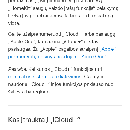
perdavimas“, „Slėpti mano el. pašto adresą“,
„HomeKit“ saugių vaizdo įrašų funkcija“ palaikymą
ir visą jūsų nuotraukoms, failams ir kt. reikalingą
vietą.
Galite užsiprenumeruoti „iCloud+“ arba paslaugą
„Apple One“, kuri apima „iCloud+“ ir kitas
paslaugas. Žr. „Apple“ pagalbos straipsnį
„Apple“
prenumeratų rinkinys naudojant „Apple One“
.
Pastaba.
Kai kurios „iCloud+“ funkcijos turi
minimalius sistemos reikalavimus
. Galimybė
naudotis „iCloud+“ ir jos funkcijos priklauso nuo
šalies arba regiono.
Kas įtraukta į „iCloud+“