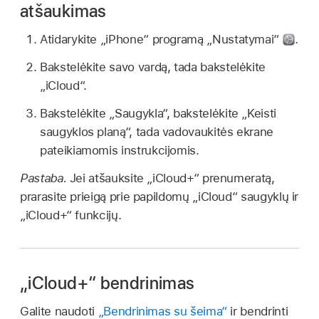
atšaukimas
Atidarykite „iPhone“ programą „Nustatymai“
.
Bakstelėkite savo vardą, tada bakstelėkite
„iCloud“.
Bakstelėkite „Saugykla“, bakstelėkite „Keisti
saugyklos planą“, tada vadovaukitės ekrane
pateikiamomis instrukcijomis.
Pastaba.
Jei atšauksite „iCloud+“ prenumeratą,
prarasite prieigą prie papildomų „iCloud“ saugyklų ir
„iCloud+“ funkcijų.
„iCloud+“ bendrinimas
Galite naudoti
„Bendrinimas su šeima“
ir bendrinti