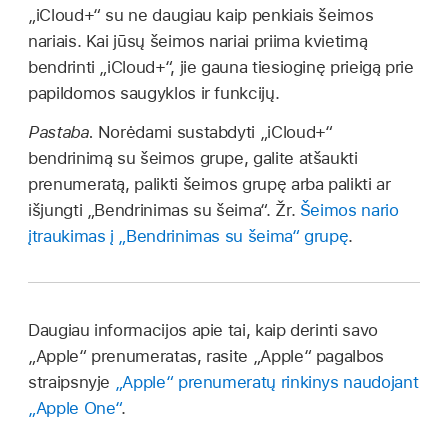
„iCloud+“ su ne daugiau kaip penkiais šeimos
nariais. Kai jūsų šeimos nariai priima kvietimą
bendrinti „iCloud+“, jie gauna tiesioginę prieigą prie
papildomos saugyklos ir funkcijų.
Pastaba.
Norėdami sustabdyti „iCloud+“
bendrinimą su šeimos grupe, galite atšaukti
prenumeratą, palikti šeimos grupę arba palikti ar
išjungti „Bendrinimas su šeima“. Žr.
Šeimos nario
įtraukimas į „Bendrinimas su šeima“ grupę
.
Daugiau informacijos apie tai, kaip derinti savo
„Apple“ prenumeratas, rasite „Apple“ pagalbos
straipsnyje
„Apple“ prenumeratų rinkinys naudojant
„Apple One“
.