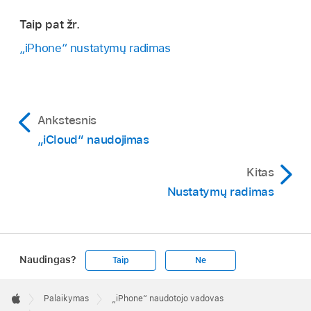
Taip pat žr.
„iPhone“ nustatymų radimas
Ankstesnis
„iCloud“ naudojimas
Kitas
Nustatymų radimas
Naudingas?
Taip
Ne
Apple
Footer

Palaikymas
„iPhone“ naudotojo vadovas
Apple