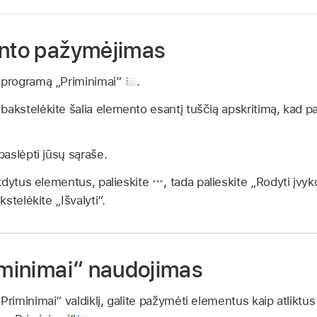
ento pažymėjimas
“ programą „Priminimai“
.
 bakstelėkite šalia elemento esantį tuščią apskritimą, ka
 paslėpti jūsų sąraše.
kdytus elementus, palieskite
,
tada palieskite „Rodyti įvykd
stelėkite „Išvalyti“.
riminimai“ naudojimas
iminimai“ valdiklį, galite pažymėti elementus kaip atliktus