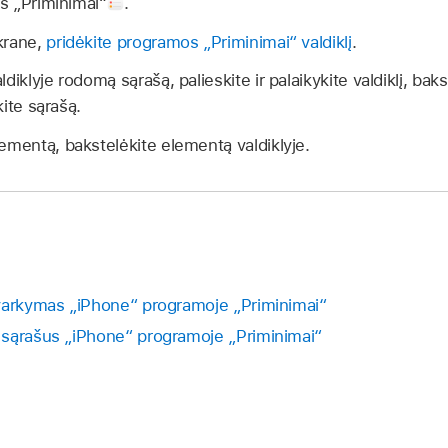
s „Priminimai“
.
krane,
pridėkite programos „Priminimai“ valdiklį
.
diklyje rodomą sąrašą, palieskite ir palaikykite valdiklį, bak
kite sąrašą.
ementą, bakstelėkite elementą valdiklyje.
varkymas „iPhone“ programoje „Priminimai“
 sąrašus „iPhone“ programoje „Priminimai“