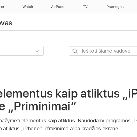
one
Watch
AirPods
TV
Pramogos
ovas
Ieškoti
šiame
vadove
lementus kaip atliktus „
e „Priminimai“
pažymėti elementus kaip atliktus. Naudodami programos „Prim
 atliktus „iPhone“ užrakinimo arba pradžios ekrane.