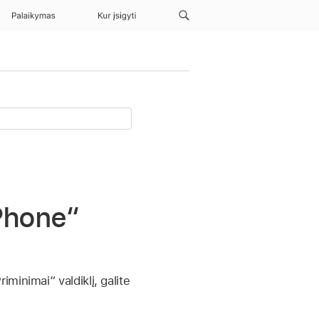
Palaikymas
Kur įsigyti
iPhone“
inimai“ valdiklį, galite