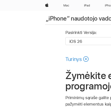
Apple
Mac
iPad
iPh
„iPhone“ naudotojo vad
Pasirinkti Versija:
Turinys
Žymėkite e
programoj
Priminimų sąraše galite 
pažymėti elementus kaip