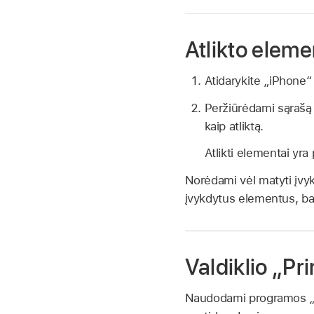
Atlikto elem
Atidarykite „iPhone
Peržiūrėdami sąrašą
kaip atliktą.
Atlikti elementai yra
Norėdami vėl matyti įvy
įvykdytus elementus, bak
Valdiklio „P
Naudodami programos „Pr