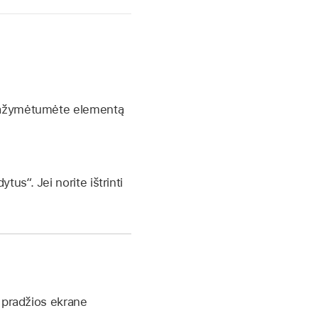
d pažymėtumėte elementą
ytus“. Jei norite ištrinti
 pradžios ekrane