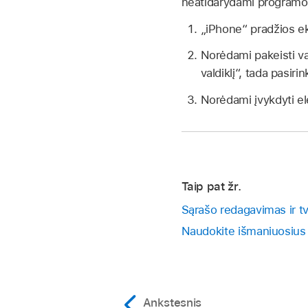
neatidarydami programo
„iPhone“ pradžios e
Norėdami pakeisti val
valdiklį“, tada pasirin
Norėdami įvykdyti el
Taip pat žr.
Sąrašo redagavimas ir t
Naudokite išmaniuosius
Ankstesnis