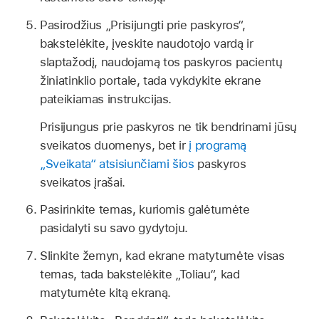
Pasirodžius „Prisijungti prie paskyros“,
bakstelėkite, įveskite naudotojo vardą ir
slaptažodį, naudojamą tos paskyros pacientų
žiniatinklio portale, tada vykdykite ekrane
pateikiamas instrukcijas.
Prisijungus prie paskyros ne tik bendrinami jūsų
sveikatos duomenys, bet ir
į programą
„Sveikata“ atsisiunčiami šios
paskyros
sveikatos įrašai.
Pasirinkite temas, kuriomis galėtumėte
pasidalyti su savo gydytoju.
Slinkite žemyn, kad ekrane matytumėte visas
temas, tada bakstelėkite „Toliau“, kad
matytumėte kitą ekraną.