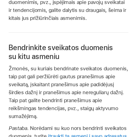
duomenimis, pvz., įspėjimais apie pavojų sveikatai
ir tendencijomis, galite dalytis su draugais, šeima ir
kitais jus prižiūrinčiais asmenimis.
Bendrinkite sveikatos duomenis
su kitu asmeniu
Žmonės, su kuriais bendrinate sveikatos duomenis,
taip pat gali peržiūrėti gautus pranešimus apie
sveikatą, įskaitant pranešimus apie padidėjusį
širdies dažnį ir pranešimus apie nereguliarų dažnį.
Taip pat galite bendrinti pranešimus apie
reikšmingas tendencijas, pvz., staigų aktyvumo
sumažėjimą.
Pastaba.
Norėdami su kuo nors bendrinti sveikatos
duomenis, turite
įtraukti tą asmenį į savo adresatus
.