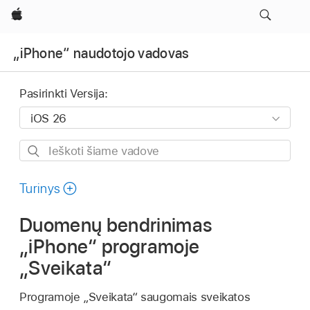
Apple
„iPhone“ naudotojo vadovas
Pasirinkti Versija:
Ieškoti
šiame
vadove
Turinys
Duomenų bendrinimas
„iPhone“ programoje
„Sveikata“
Programoje „Sveikata“ saugomais sveikatos