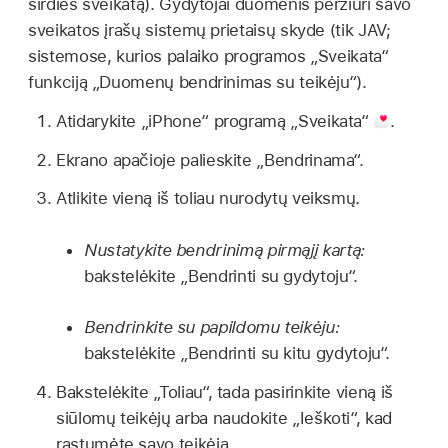
širdies sveikatą). Gydytojai duomenis peržiūri savo
sveikatos įrašų sistemų prietaisų skyde (tik JAV;
sistemose, kurios palaiko programos „Sveikata“
funkciją „Duomenų bendrinimas su teikėju“).
Atidarykite „iPhone“ programą „Sveikata“
.
Ekrano apačioje palieskite „Bendrinama“.
Atlikite vieną iš toliau nurodytų veiksmų.
Nustatykite bendrinimą pirmąjį kartą:
bakstelėkite „Bendrinti su gydytoju“.
Bendrinkite su papildomu teikėju:
bakstelėkite „Bendrinti su kitu gydytoju“.
Bakstelėkite „Toliau“, tada pasirinkite vieną iš
siūlomų teikėjų arba naudokite „Ieškoti“, kad
rastumėte savo teikėją.