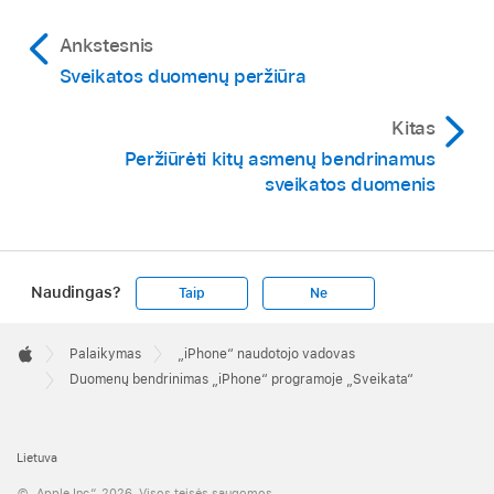
Ankstesnis
Sveikatos duomenų peržiūra
Kitas
Peržiūrėti kitų asmenų bendrinamus
sveikatos duomenis
Naudingas?
Taip
Ne
Apple
Footer

Palaikymas
„iPhone“ naudotojo vadovas
Apple
Duomenų bendrinimas „iPhone“ programoje „Sveikata“
Lietuva
© „Apple Inc.“, 2026. Visos teisės saugomos.