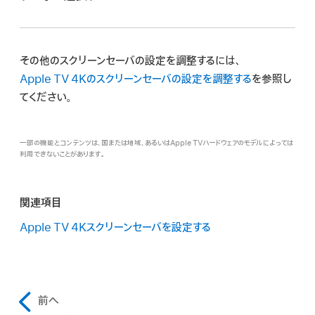
「共有アルバム」カテゴリから共有アルバム、または「アル
Apple TV 4K
の「設定」
に移動します。
バム」カテゴリからアルバムを
選択
してから、「スクリーン
「スクリーンセーバ」＞
「メモリーとスライドショー」と移動し
セーバに設定」を選択して確認します。
その他のスクリーンセーバの設定を調整するには、
てから、以下のいずれかの操作を行います:
Apple TV 4K
のスクリーンセーバの設定を調整する
を参照し
てください。
含めるメモリーを選択する:
「メモリー」を選択してか
ら、「すべてのメモリー」または「お気に入り」を選択し
ます。
一部の機能とコンテンツは、国または地域、あるいはApple TVハードウェアのモデルによっては
利用できないことがあります。
表示するアルバムを選択する:
「アルバム」を選択して
から、「お気に入り」、「アクティビティ」、またはリストの
関連項目
いずれかの共有アルバムを選択します。
Apple TV 4K
スクリーンセーバを設定する
前へ