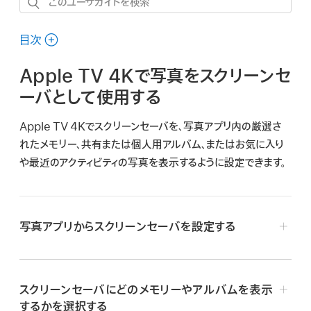
こ
の
ユ
目次
ー
Apple TV 4K
で写真をスクリーンセ
ザ
ガ
ーバとして使用する
イ
Apple TV 4K
でスクリーンセーバを、写真アプリ内の厳選さ
ド
れたメモリー、共有または個人用アルバム、またはお気に入り
を
や最近のアクティビティの写真を表示するように設定できます。
検
索
写真アプリからスクリーンセーバを設定する
Apple TV 4K
で写真アプリ
に移動します。
画面上部の「共有アルバム」または「アルバム」に
移動
しま
スクリーンセーバにどのメモリーやアルバムを表示
す。
するかを選択する