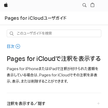
Apple
Pages for iCloudユーザガイド
こ
の
ユ
目次
ー
Pages for iCloudで注釈を表示する
ザ
ガ
Pages for iPhoneまたはiPadで注釈が付けられた書類を
イ
表示している場合は、Pages for iCloudでその注釈を非表
ド
示、表示、または削除することができます。
を
検
索
注釈を表示する／隠す