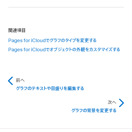
ドーナツグラフ中央の穴のサイズを変更する:
右側の
す。
ーマット」
サイドバー
の一番上にある「グラフ」をクリック
「フォーマット」
サイドバー
の一番上にある「セグメ
します。
それぞれの横棒または縦棒の外側の2角（軸から最も遠
ント」をクリックしてから、「内半径」スライダをドラッグ
い角）のみを丸めるには、「外側の角のみ」チェックボック
「間隔」の下にある矢印をクリックすることにより、縦棒ま
2Dグラフを
選択
してから、右側の「フォーマット」
サイド
します。
関連項目
スを選択します。
たは縦棒セットの間の間隔を調整します。
バー
の一番上にある「グラフ」をクリックします。
Pages for iCloudでグラフのタイプを変更する
「影」チェックボックスをオンにした後、その下にあるコント
Pages for iCloudでオブジェクトの外観をカスタマイズする
ロールを使用することにより、影の外観や位置をカスタマ
イズします。
前へ
グラフのテキストや目盛りを編集する
次へ
グラフの背景を変更する