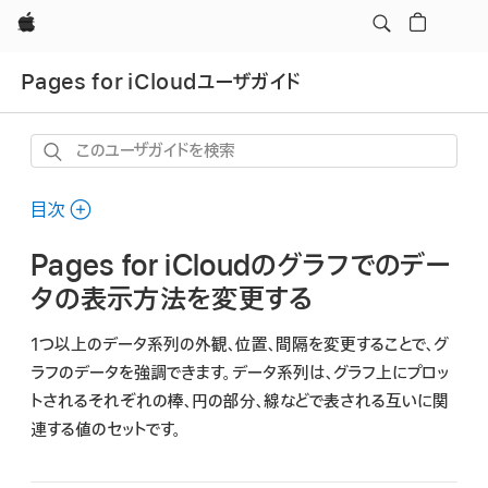
Apple
Pages for iCloudユーザガイド
こ
の
ユ
目次
ー
Pages for iCloudのグラフでのデー
ザ
ガ
タの表示方法を変更する
イ
1つ以上の
データ系列
の外観、位置、間隔を変更することで、グ
ド
ラフのデータを強調できます。データ系列は、グラフ上にプロッ
を
トされるそれぞれの棒、円の部分、線などで表される互いに関
検
連する値のセットです。
索