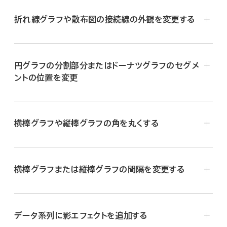
折れ線グラフや散布図の接続線の外観を変更する
円グラフの分割部分またはドーナツグラフのセグメ
ントの位置を変更
折れ線グラフまたは散布図を
選択
してから、右側の「フォ
円グラフまたはドーナツグラフを
選択
します。
ーマット」
サイドバー
の一番上にある「系列」をクリック
します。
以下のいずれかを実行します:
横棒グラフや縦棒グラフの角を丸くする
「接続線」ポップアップメニューをクリックしてから、オプショ
分割部分またはセグメントを再配置する:
分割部分ま
ンを選択します。
たはセグメントをクリックしてから、ドラッグします。複
横棒グラフまたは縦棒グラフの間隔を変更する
数の分割部分もしくはセグメントを移動するには、
横棒グラフまたは縦棒グラフを
選択
してから、右側の「フォ
Commandキー（Macの場合）あるいはCtrlキー
ーマット」
サイドバー
の一番上にある「グラフ」をクリック
（Windowsデバイスの場合）を押しながら項目をクリ
します。
ックし、ドラッグします。
データ系列に影エフェクトを追加する
「丸い角」スライダをドラッグするか、特定の値を入力しま
横棒グラフまたは縦棒グラフを
選択
してから、右側の「フォ