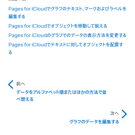
ます。
行または列をデータ系列としてプロットするかどうかを変
Pages for iCloudでグラフのテキスト、マークおよびラベルを
更するには、「グラフデータエディタ」の右上隅にある行ま
「グラフデータを編集」をクリックします。
編集する
たは列ボタンをクリックします。
ツールバーで「グラフ」ボタン
をクリックし、「2D」また
Pages for iCloudでオブジェクトを移動して揃える
「グラフデータエディタ」にプレースホルダデータ（共有さ
は「インタラクティブ」をクリックしてからバブルチャートを
データの入力が終わったら、左上隅のXをクリックして「グ
れたX軸の値および3つのY軸の値）が表示されます。別の
Pages for iCloudのグラフでのデータの表示方法を変更する
選択します。
ラフデータエディタ」を終了します。
色で表示されたそれぞれの列はグラフ上にプロットされる
Pages for iCloudでテキストに対してオブジェクトを配置す
データ系列を表します。
「グラフデータを編集」をクリックします。
る
行または列を系列としてプロットするかどうかを変更する
「グラフデータエディタ」にプレースホルダデータ（X軸、Y
には、「グラフデータエディタ」の右上隅にある行または列
軸、およびサイズの値）が表示されます。別の色で表示され
ボタンをクリックします。
たそれぞれの列はグラフ上にプロットされるデータ系列を
前へ
表します。
全データ列で共通のX軸を使用したくない場合は、グラフ
データをアルファベット順またはほかの方法で並
データエディタの「設定」ボタン
をクリックして、「Xの値
行または列を系列としてプロットするかどうかを変更する
べ替える
を共有」を選択解除します。
には、「グラフデータエディタ」の右上隅にある行または列
ボタンをクリックします。
次へ
データ系列に自分でxとyの値を入力する場合はそれぞれ
グラフのデータを編集する
のセルをクリックします。
全データ列で共通のX軸を使用したくない場合は、グラフ
データエディタの「設定」ボタン
をクリックして、「Xの値