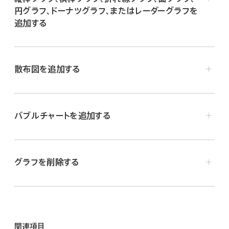
円グラフ、ドーナツグラフ、またはレーダーグラフを
追加する
ツールバーで「グラフ」ボタン
をクリックし、「2D」また
は「インタラクティブ」をクリックしてからグラフのタイプを
散布図を追加する
選択します。
注記:
縦棒グラフ、横棒グラフ、散布図、およびバブルチャ
ートのみをインタラクティブグラフにすることができます。
バブルチャートを追加する
「グラフデータを編集」をクリックします。
「グラフデータエディタ」にプレースホルダデータが表示さ
れます。データのそれぞれの行はグラフ上にプロットされ
グラフを削除する
る
データ系列
を表します。
グラフをクリックして選択し、Deleteキーを押します。
「グラフデータエディタ」で自分のデータを入力するにはそ
れぞれのセルをクリックします。
ツールバーで「グラフ」ボタン
をクリックし、「2D」また
データセルには、数値、日付、または期間を追加できます。
は「インタラクティブ」をクリックしてから散布図を選択し
関連項目