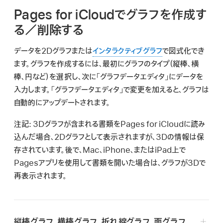
ー
Pages for iCloudでグラフを作成す
ザ
ガ
る／削除する
イ
データを2Dグラフまたは
インタラクティブグラフ
で図式化でき
ド
ます。グラフを作成するには、最初にグラフのタイプ（縦棒、横
を
棒、円など）を選択し、次に「グラフデータエディタ」にデータを
検
入力します。「グラフデータエディタ」で変更を加えると、グラフは
索
自動的にアップデートされます。
注記:
3Dグラフが含まれる書類をPages for iCloudに読み
込んだ場合、2Dグラフとして表示されますが、3Dの情報は保
存されています。後で、Mac、iPhone、またはiPad上で
Pagesアプリを使用して書類を開いた場合は、グラフが3Dで
再表示されます。
縦棒グラフ、横棒グラフ、折れ線グラフ、面グラフ、