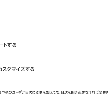
に移動してから、
Apple Account
にサインインします（必要な場合）。
書類で目次に表示させたいテキストに
段落スタイルを適用
します。
ートする
ックしてから、「目次」を選択します。
に移動してから、
Apple Account
にサインインします（必要な場合）。
用しているテンプレートで有効にされている段落スタイルによって異なります
ックし、「目次」を選択してから、移動先のエントリーをクリックします。
タイルが指定されています）。たとえば、空白（縦）テンプレートでは、タ
カスタマイズする
にされます。
合は、目次の右上隅にある「編集」をクリックし、次のいずれかを実行しま
に移動してから、
Apple Account
にサインインします（必要な場合）。
分や他のユーザが目次に変更を加えても、目次を開き直さなければ変更
イルを変更する:
含めるまたは除外する段落スタイルを選択または選択
用されている
書類内で、ツールバーの
をクリックしてから、「目次」を
落スタイルを使用するものが目次に表示されます。
集」をクリックし、次のいずれかを実行します。