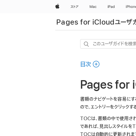
Apple
ストア
Mac
iPad
iPhon
Pages for iCloudユー
こ
の
ユ
目次
ー
ザ
Pages f
ガ
イ
ド
書類のナビゲートを容易にするた
を
ので、エントリーをクリックす
検
TOCは、書類の中で使用さ
索
であれば、見出しスタイルをT
TOCは自動的に更新されま