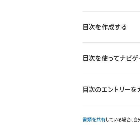
目次を作成する
Pages for iCloud
まだしていない場合は、
目次を使ってナビゲ
ツールバーの
をクリ
Pages for iCloud
目次のエントリーは、使
ツールバーの
をクリ
ルトで有効にされる段落ス
目次のエントリーを
用する段落が目次で有効
目次の内容を変更する場
Pages for iCloud
書類を共有
している場合、自
有効にする段落スタ
段落スタイルがすでに適
のうち、選択した段
目次の右上隅にある「編