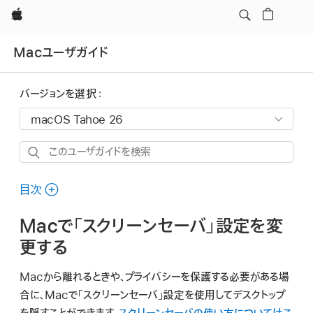
Apple
Macユーザガイド
バージョンを選択：
こ
の
ユ
目次
ー
Macで「スクリーンセーバ」設定を変
ザ
ガ
更する
イ
Macから離れるときや、プライバシーを保護する必要がある場
ド
合に、Macで「スクリーンセーバ」設定を使用してデスクトップ
を