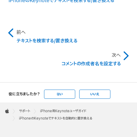
iPhoneのKeynoteでテキストを検索する/置き換える
に使用したい文字を入力します。
「テキストの置換」をオフにします。
「保存」をタップします。
「保存」が表示されない場合は、ショートカットが一意では
前へ
なく、目的としない語句で置き換えられてしまう可能性が
テキストを検索する/置き換える
あります。別の文字の組み合わせを試してみてください。
注記:
次へ
「戻る」をタップしてから、「終了」をタップしてプレゼンテー
コメントの作成者名を設定する
ションに戻ります。
結果をテストするには、指定したショートカットを入力して
から、スペースバーをタップします。
役に立ちましたか？
はい
いいえ
Apple
Footer

サポート
iPhone用Keynoteユーザガイド
Apple
iPhoneのKeynoteでテキストを自動的に置き換える