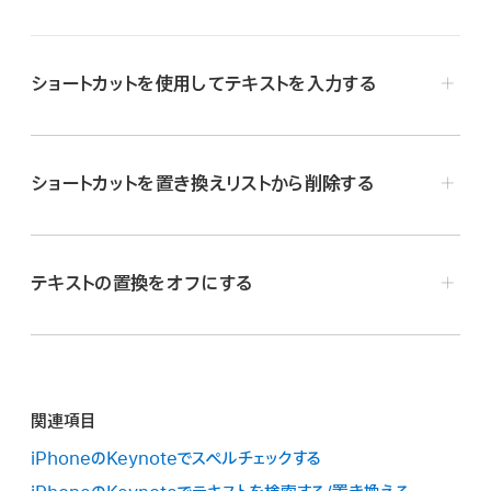
ショートカットを使用してテキストを入力する
ショートカットを置き換えリストから削除する
をタップして「設定」をタップし、「自動修正」をタップしま
をタップして「設定」をタップし、「自動修正」をタップしま
す。
テキストの置換をオフにする
す。
「置き換えリスト」をタップして、「編集」をタップします。
「テキストの置換」をオンにします。
ショートカットの横にある
をタップしてから、「削除」をタ
「置き換えリスト」をタップしてから、
をタップします。
ップします。
「語句」フィールドで、プレゼンテーションに表示させたい単
「終了」をタップしてから、プレゼンテーションをタップしてコ
関連項目
語または語句を入力します。
ントロールを閉じます。
をタップして「設定」をタップし、「自動修正」をタップしま
iPhoneのKeynoteでスペルチェックする
「ショートカット」フィールドで、語句全体を入力する代わり
す。