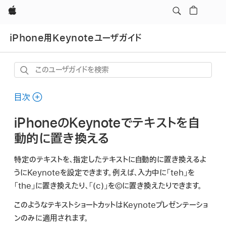
Apple
iPhone用Keynoteユーザガイド
こ
の
ユ
目次
ー
iPhoneのKeynoteでテキストを自
ザ
ガ
動的に置き換える
イ
特定のテキストを、指定したテキストに自動的に置き換えるよ
ド
うにKeynoteを設定できます。例えば、入力中に「
teh
」を
を
「
the
」に置き換えたり、「
(c)
」を©に置き換えたりできます。
検
索
このようなテキストショートカットはKeynoteプレゼンテーショ
ンのみに適用されます。