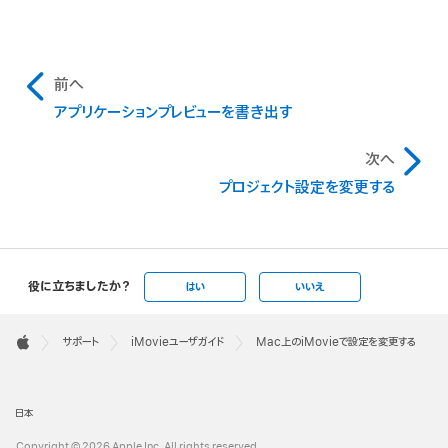
前へ
アプリケーションプレビューを書き出す
次へ
プロジェクト設定を変更する
役に立ちましたか？
はい
いいえ
Apple
Footer

サポート
iMovieユーザガイド
Mac上のiMovieで設定を変更する
Apple
日本
Copyright © 2026 Apple Inc. All rights reserved.