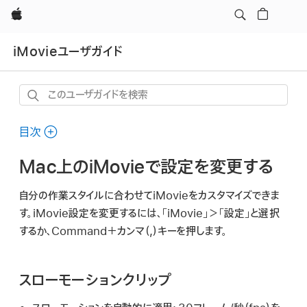
Apple
iMovieユーザガイド
こ
の
ユ
目次
ー
Mac上のiMovieで設定を変更する
ザ
ガ
自分の作業スタイルに合わせてiMovieをカスタマイズできま
イ
す。iMovie設定を変更するには、「iMovie」＞「設定」と選択
ド
するか、Command＋カンマ（,）キーを押します。
を
検
索
スローモーションクリップ