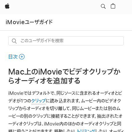
Apple
iMovieユーザガイド
こ
の
ユ
目次
ー
Mac上のiMovieでビデオクリップか
ザ
ガ
らオーディオを追加する
イ
iMovieではデフォルトで、同じソースに含まれるオーディオとビ
ド
デオが1つの
クリップ
に読み込まれます。ムービー内のビデオク
を
リップからオーディオを切り離して、同じムービーまたは別のム
検
ービーの別のクリップに接続することができます。抽出されたオ
索
ーディオクリップは、iMovie内のほかのオーディオクリップと同
様に扱うことができます。移動したり、
トリミング
したり、オーディ