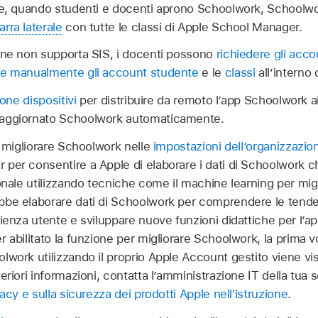
tre, quando studenti e docenti aprono Schoolwork, Schoolw
arra laterale
con tutte le classi di Apple School Manager.
one non supporta SIS, i docenti possono
richiedere gli acco
re manualmente gli account studente
e le
classi
all’interno
ione dispositivi
per distribuire da remoto l’app Schoolwork ai 
 aggiornato Schoolwork automaticamente.
r migliorare Schoolwork nelle
impostazioni dell’organizzazio
 per consentire a Apple di elaborare i dati di Schoolwork
onale utilizzando tecniche come il machine learning per migl
bbe elaborare dati di Schoolwork per comprendere le tende
ienza utente e sviluppare nuove funzioni didattiche per l’ap
 abilitato la funzione per migliorare Schoolwork, la prima v
work utilizzando il proprio Apple Account gestito viene vis
eriori informazioni, contatta l’amministrazione IT della tua 
vacy e sulla sicurezza dei prodotti Apple nell'istruzione
.