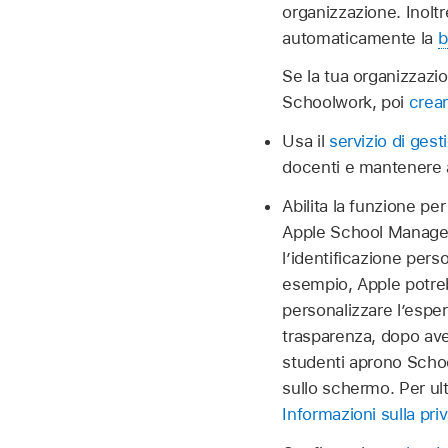
organizzazione. Inol
automaticamente la
b
Se la tua organizzazi
Schoolwork, poi
crea
Usa il
servizio di gest
docenti e mantenere
Abilita la funzione pe
Apple School Manager
l’identificazione pers
esempio, Apple potre
personalizzare l’esper
trasparenza, dopo aver
studenti aprono School
sullo schermo. Per ult
Informazioni sulla pri