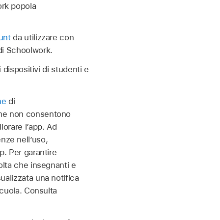
ork popola
unt
da utilizzare con
 di Schoolwork.
dispositivi di studenti e
ne
di
 che non consentono
iorare l’app. Ad
nze nell’uso,
p. Per garantire
olta che insegnanti e
ualizzata una notifica
scuola. Consulta