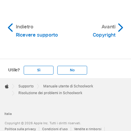
Indietro
Avanti
Ricevere supporto
Copyright
Utile?
Sì
No
Apple
Footer

Supporto
Manuale utente di Schoolwork
Apple
Risoluzione dei problemi in Schoolwork
Italia
Copyright © 2026 Apple Inc. Tutti i diritti riservati.
Politica sulla privacy
Condizioni d'uso
Vendite e rimborsi