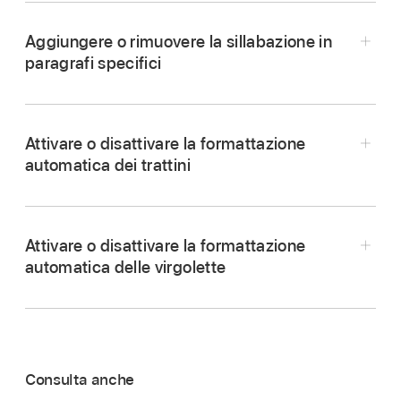
Aggiungere o rimuovere la sillabazione in
paragrafi specifici
Attivare o disattivare la formattazione
automatica dei trattini
Vai all’app Pages
su iPad.
Apri un documento, quindi tocca
nella
barra
Vai all’app Pages
su iPad.
strumenti
.
Attivare o disattivare la formattazione
Tocca un paragrafo oppure
seleziona più
Tocca “Opzioni documento”, tocca
automatica delle virgolette
paragrafi
.
“Configurazione documento”, quindi attiva o
disattiva Sillabazione.
Tocca
,
tocca
,
quindi attiva o disattiva
Nota:
“Sillabazione paragrafo”.
Consulta anche
Tocca Impostazioni sulla schermata Home,