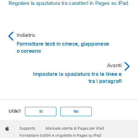
quindi tocca Generali.
Regolare la spaziatura tra caratteri in Pages su iPad
Nota:
Tocca Tastiera, quindi tocca “Punteggiatura
smart”.
Tocca Impostazioni sulla schermata Home,
Suggerimento:
Indietro
quindi tocca Generali.
Formattare testi in cinese, giapponese
Tocca Tastiera, quindi tocca “Punteggiatura
o coreano
smart”.
Avanti
Suggerimento:
Impostare la spaziatura tra le linee e
tra i paragrafi
Utile?
Sì
No
Apple
Footer

Supporto
Manuale utente di Pages per iPad
Apple
Formattare trattini e virgolette in Pages su iPad