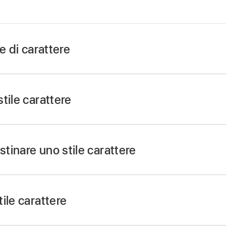
e di carattere
sul Mac.
one, quindi
seleziona le parole
che desideri formattare.
tile carattere
ormattazione
,
fai clic sul pannello Testo.
sul Mac.
ai clic sul menu a comparsa accanto a “Stili carattere”, quin
one, quindi
seleziona una o più parole
con la formattazione c
stinare uno stile carattere
ormattazione
,
fai clic sul pannello Testo.
ai clic sul menu a comparsa accanto a “Stili carattere”, qui
ile carattere
sul Mac.