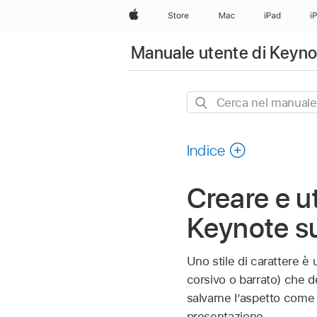
Apple
Store
Mac
iPad
i
Manuale utente di Keyno
Cerca
nel
manuale
Indice
Creare e uti
Keynote s
Uno stile di carattere è
corsivo o barrato) che d
salvarne l’aspetto come s
presentazione.