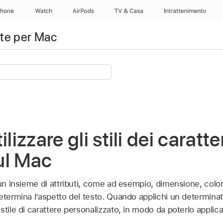
Phone
Watch
AirPods
TV & Casa
Intrattenimento
te per Mac
lizzare gli stili dei caratter
ul Mac
 un insieme di attributi, come ad esempio, dimensione, colore
etermina l’aspetto del testo. Quando applichi un determinato
tile di carattere personalizzato, in modo da poterlo applicar