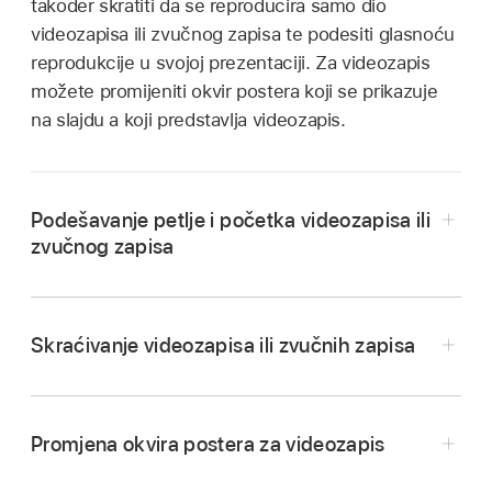
također skratiti da se reproducira samo dio
videozapisa ili zvučnog zapisa te podesiti glasnoću
reprodukcije u svojoj prezentaciji. Za videozapis
možete promijeniti okvir postera koji se prikazuje
na slajdu a koji predstavlja videozapis.
Podešavanje petlje i početka videozapisa ili
zvučnog zapisa
Idite u aplikaciju Keynote
na Macu.
Otvorite prezentaciju s videozapisom ili
Skraćivanje videozapisa ili zvučnih zapisa
zvukom, zatim kliknite video ili audio za odabir.
Idite u aplikaciju Keynote
na Macu.
U
rubnom stupcu
Formatiraj kliknite karticu
Otvorite prezentaciju s videozapisom ili
Film ili Zvučni zapis.
Promjena okvira postera za videozapis
zvukom, zatim kliknite video ili audio za odabir.
Za odabir vremena početka reprodukcije