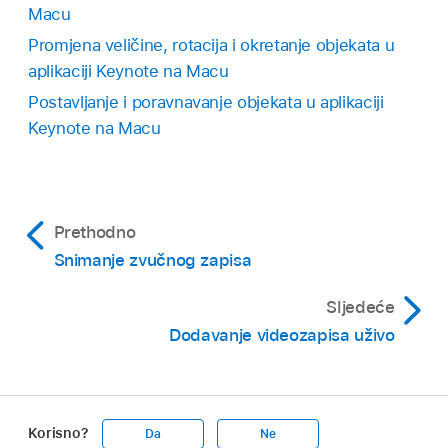
između uzastopnih slajdova. Za dodatne
Macu
informacije i predloške koji se odnose na
Promjena veličine, rotacija i okretanje objekata u
reprodukciju videozapisa i zvučnih zapisa
aplikaciji Keynote na Macu
preko prijelaza slajdovima pogledajte
ovaj
Postavljanje i poravnavanje objekata u aplikaciji
članak Apple podrške
.
Keynote na Macu
Ponovno pokretanje kad se pojavi novi
slajd:
Odznačite potvrdnu kućicu uz
„Reproduciraj filmove na više slajdova” ili
Prethodno
„Reproduciraj audio zapise na više
Snimanje zvučnog zapisa
slajdova”.
Za podešavanje ponavljanja medija dok ne
Sljedeće
prijeđete na drugi slajd kliknite skočni izbornik
Dodavanje videozapisa uživo
Ponavljanje, zatim odaberite kako želite da se
reproducira:
Reprodukcija u kontinuiranoj petlji:
Korisno?
Da
Ne