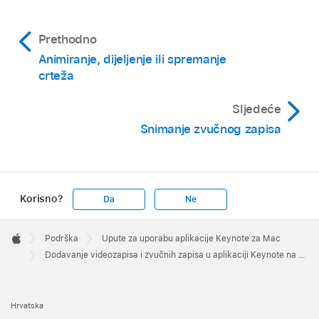
Prethodno
Animiranje, dijeljenje ili spremanje
crteža
Sljedeće
Snimanje zvučnog zapisa
Kliknite skočni izbornik zvučnih podloga pa
Korisno?
Da
Ne
odaberite opciju:
Apple
Footer

Podrška
Upute za uporabu aplikacije Keynote za Mac
Isključeno:
Zvučni zapis se ne reproducira.
Apple
Dodavanje videozapisa i zvučnih zapisa u aplikaciji Keynote na Macu
Reproduciraj jedanput:
Zvučni zapis se
reproducira kroz prezentaciju i ne ponavlja
Hrvatska