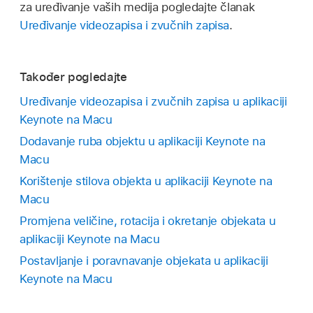
za uređivanje vaših medija pogledajte članak
Kliknite tekstualni okvir Opis, a zatim unesite
Otvorite prezentaciju, kliknite
u
alatnoj traci
,
Uređivanje videozapisa i zvučnih zapisa
.
svoj tekst.
zatim kliknite karticu Zvučni zapis na vrhu
rubnog stupca s desne strane.
Također pogledajte
Kliknite
,
zatim odaberite jednu ili više
pjesama ili reprodukcijskih lista za dodavanje u
Uređivanje videozapisa i zvučnih zapisa u aplikaciji
zvučnu podlogu.
Keynote na Macu
Dodavanje ruba objektu u aplikaciji Keynote na
Za promjenu rasporeda pjesama ili
Macu
reprodukcijskih lista povucite ih iznad ili ispod
druge na popisu. Da biste jednu izbrisali,
Korištenje stilova objekta u aplikaciji Keynote na
odaberite je, zatim pritisnite Delete.
Macu
Promjena veličine, rotacija i okretanje objekata u
aplikaciji Keynote na Macu
Postavljanje i poravnavanje objekata u aplikaciji
Keynote na Macu