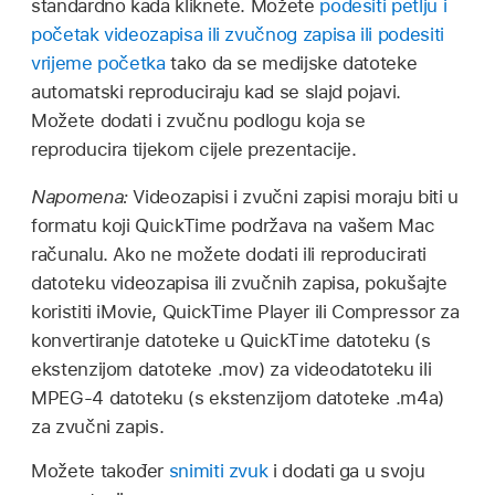
standardno kada kliknete. Možete
podesiti petlju i
početak videozapisa ili zvučnog zapisa ili podesiti
vrijeme početka
tako da se medijske datoteke
automatski reproduciraju kad se slajd pojavi.
Možete dodati i zvučnu podlogu koja se
reproducira tijekom cijele prezentacije.
Napomena:
Videozapisi i zvučni zapisi moraju biti u
formatu koji QuickTime podržava na vašem Mac
računalu. Ako ne možete dodati ili reproducirati
datoteku videozapisa ili zvučnih zapisa, pokušajte
koristiti iMovie, QuickTime Player ili Compressor za
konvertiranje datoteke u QuickTime datoteku (s
ekstenzijom datoteke .mov) za videodatoteku ili
MPEG-4 datoteku (s ekstenzijom datoteke .m4a)
za zvučni zapis.
Možete također
snimiti zvuk
i dodati ga u svoju