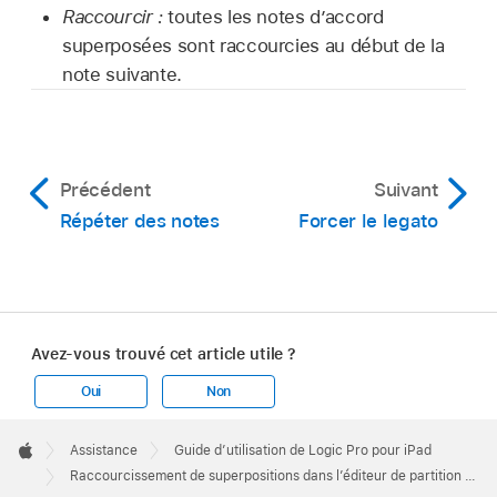
Raccourcir :
toutes les notes d’accord
superposées sont raccourcies au début de la
note suivante.
Précédent
Suivant
Répéter des notes
Forcer le legato
Avez-vous trouvé cet article utile ?
Oui
Non
Apple
Footer

Assistance
Guide d’utilisation de Logic Pro pour iPad
Apple
Raccourcissement de superpositions dans l’éditeur de partition défilante dans Logic Pro pour iPad