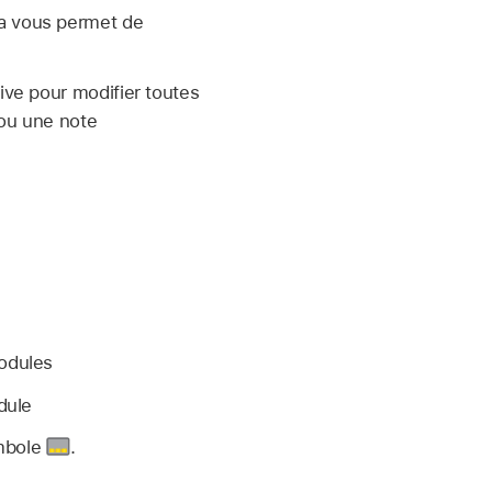
la vous permet de
ive pour modifier toutes
 ou une note
odules
dule
ymbole
.