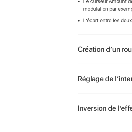
Le curseur Amount dét
modulation par exempl
L’écart entre les deux
Création d’un rou
Dans un slot Mod Mat
Target.
Réglage de l’inte
Sélectionnez une so
Dans Logic Pro, tou
Choisissez dans le me
modulation.
Inversion de l’ef
Faites glisser le cu
Dans Logic Pro, touc
Faites glisser le cu