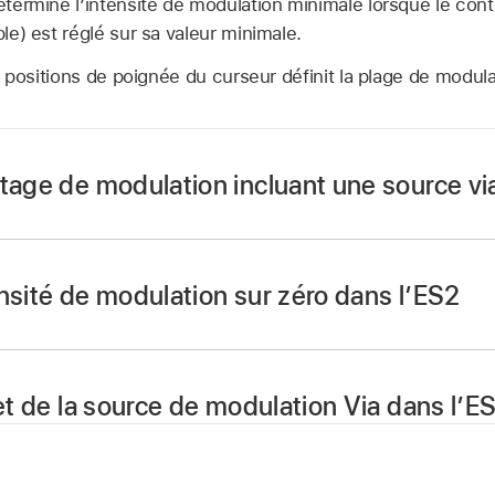
ermine l’intensité de modulation minimale lorsque le contr
e) est réglé sur sa valeur minimale.
 positions de poignée du curseur définit la plage de modula
tage de modulation incluant une source vi
rix de l'ES2 de Logic Pro, choisissez une cible de modula
nsité de modulation sur zéro dans l’ES2
urce de modulation dans le menu local Source.
chez deux fois le curseur Amount ou Amount Via.
nu local Via la source de modulation à utiliser pour contrôl
fet de la source de modulation Via dans l’E
rseur Amount Via pour définir l’intensité de modulation maxi
hez le bouton Via Invert.
rseur Amount pour définir l’intensité de modulation minimale