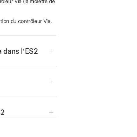
ôleur Via (la molette de
tion du contrôleur Via.
a dans l’ES2
tion dans le menu local
er l’intensité de
S2
male.
.