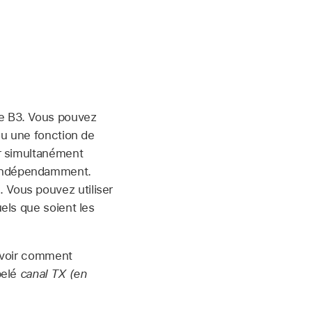
ge B3. Vous pouvez
 ou une fonction de
er simultanément
e indépendamment.
. Vous pouvez utiliser
uels que soient les
savoir comment
pelé
canal TX (en