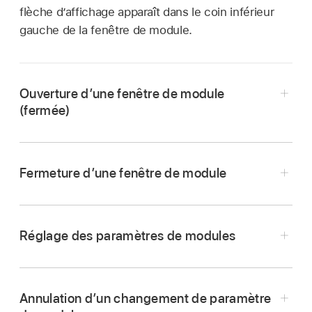
flèche d’affichage apparaît dans le coin inférieur
gauche de la fenêtre de module.
Ouverture d’une fenêtre de module
(fermée)
Dans une tranche de console de Logic Pro,
cliquez dans la partie centrale du slot de
Fermeture d’une fenêtre de module
module.
Dans une tranche de console de Logic Pro,
cliquez sur le bouton de fermeture situé dans
Réglage des paramètres de modules
le coin supérieur gauche de la fenêtre de
module.
Annulation d’un changement de paramètre
Pour régler un curseur :
faites-le glisser