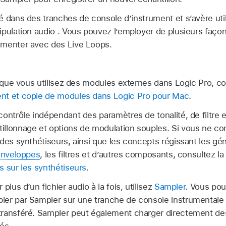
é dans des tranches de console d’instrument et s’avère ut
ipulation audio . Vous pouvez l’employer de plusieurs faço
imenter avec des Live Loops.
is que vous utilisez des modules externes dans Logic Pro, c
nt et copie de modules dans Logic Pro pour Mac
.
ontrôle indépendant des paramètres de tonalité, de filtre et
illonnage et options de modulation souples. Si vous ne c
 des synthétiseurs, ainsi que les concepts régissant les gé
nveloppes
, les filtres et d’autres composants, consultez l
s sur les synthétiseurs
.
plus d’un fichier audio à la fois, utilisez
Sampler
. Vous po
er par Sampler sur une tranche de console instrumentale 
transféré. Sampler peut également charger directement de
és.