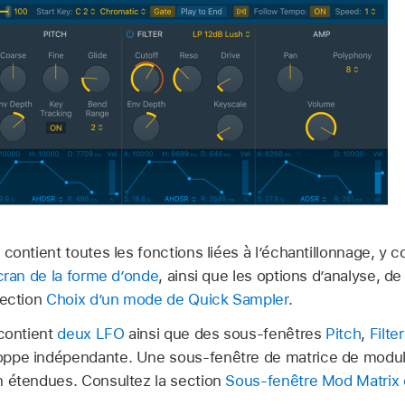
 contient toutes les fonctions liées à l’échantillonnage, y 
cran de la forme d’onde
, ainsi que les options d’analyse, d
section
Choix d’un mode de Quick Sampler
.
 contient
deux LFO
ainsi que des sous-fenêtres
Pitch
,
Filter
ppe indépendante. Une sous-fenêtre de matrice de modula
n étendues. Consultez la section
Sous-fenêtre Mod Matrix 