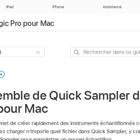
iPad
iPhone
Assistance
ogic Pro pour Mac
Rechercher
dans
ce
guide
emble de Quick Sampler 
 pour Mac
et de créer rapidement des instruments échantillonnés co
vez charger n’importe quel fichier dans Quick Sampler, y c
 Sampler pour enregistrer un nouvel échantillon.