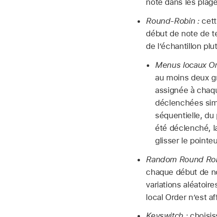
note dans les plage
Round-Robin :
cett
début de note de te
de l’échantillon pl
Menus locaux Or
au moins deux gr
assignée à chaqu
déclenchées sim
séquentielle, du
été déclenché, 
glisser le pointe
Random Round Rob
chaque début de no
variations aléatoir
local Order n’est af
Keyswitch :
choisis