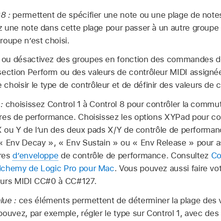
8 :
permettent de spécifier une note ou une plage de note
 une note dans cette plage pour passer à un autre groupe q
roupe n’est choisi.
 ou désactivez des groupes en fonction des commandes 
 section Perform ou des valeurs de contrôleur MIDI assigné
choisir le type de contrôleur et de définir des valeurs de c
:
choisissez Control 1 à Control 8 pour contrôler la commuta
res de performance. Choisissez les options XYPad pour co
e X ou Y de l’un des deux pads X/Y de contrôle de performan
 « Env Decay », « Env Sustain » ou « Env Release » pour 
res
d’enveloppe
de contrôle de performance. Consultez
Co
lchemy de Logic Pro pour Mac
. Vous pouvez aussi faire vot
eurs MIDI CC#0 à CC#127.
lue :
ces éléments permettent de déterminer la plage des 
pouvez, par exemple, régler le type sur Control 1, avec de