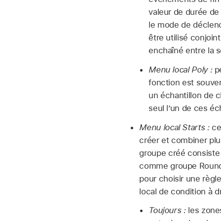
valeur de durée d
le mode de décle
être utilisé conjo
enchaîné entre la s
Menu local Poly :
pe
fonction est souven
un échantillon de c
seul l’un de ces éch
Menu local Starts :
ce
créer et combiner plu
groupe créé consiste 
comme groupe Round-R
pour choisir une règl
local de condition à 
Toujours :
les zone