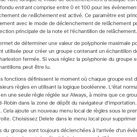
e fondu
entrant
comprise entre 0 et 100 pour les évènement
nchement de
relâchement
est activé. Ce paramètre est pri
intement avec le mode de déclenchement de relâchement p
ection principale de la note et l’échantillon de relâchement
rmet de déterminer une valeur de polyphonie maximale po
t utilisée pour créer un groupe contenant un échantillon d
harleston fermée. Si vous réglez la polyphonie du groupe s
antillons peut être lu.
s fonctions définissent le moment où chaque groupe est 
sieurs règles en utilisant la logique booléenne. L’état norm
en une seule règle réglée sur Always, à moins que ce group
obin dans la zone de dépôt du navigateur d’importation.
e. Cela ajoute un nouveau menu local de règles sous le pre
droite. Choisissez Delete dans le menu local pour supprimer
s du groupe sont toujours déclenchées à l’arrivée d’un év