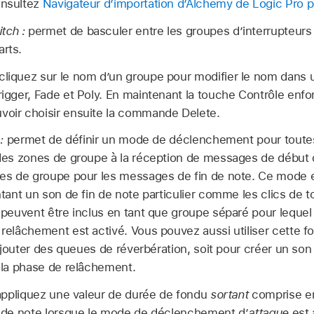
nsultez
Navigateur d’importation d’Alchemy de Logic Pro 
tch :
permet de basculer entre les groupes d’interrupteurs
arts.
liquez sur le nom d’un groupe pour modifier le nom dans 
Trigger, Fade et Poly. En maintenant la touche Contrôle enf
voir choisir ensuite la commande Delete.
:
permet de définir un mode de déclenchement pour toutes
es zones de groupe à la réception de messages de début 
s de groupe pour les messages de fin de note. Ce mode es
tant un son de fin de note particulier comme les clics de 
peuvent être inclus en tant que groupe séparé pour lequel
elâchement est activé. Vous pouvez aussi utiliser cette f
ajouter des queues de réverbération, soit pour créer un son
la phase de relâchement.
ppliquez une valeur de durée de fondu
sortant
comprise en
 de note lorsque le mode de déclenchement d’
attaque
est 