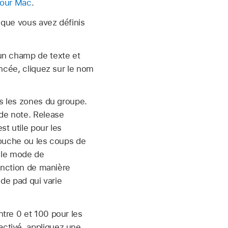
pour Mac
.
 que vous avez définis
un champ de texte et
oncée, cliquez sur le nom
 les zones du groupe.
de note. Release
t utile pour les
touche ou les coups de
 le mode de
onction de manière
 de pad qui varie
tre 0 et 100 pour les
activé. appliquez une