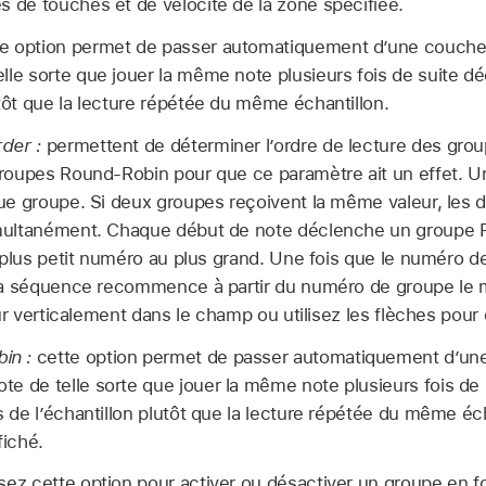
s de touches et de vélocité de la zone spécifiée.
e option permet de passer automatiquement d’une couche 
lle sorte que jouer la même note plusieurs fois de suite d
utôt que la lecture répétée du même échantillon.
der :
permettent de déterminer l’ordre de lecture des grou
oupes Round-Robin pour que ce paramètre ait un effet. Une
e groupe. Si deux groupes reçoivent la même valeur, les 
ultanément. Chaque début de note déclenche un groupe 
 plus petit numéro au plus grand. Une fois que le numéro de
la séquence recommence à partir du numéro de groupe le m
ur verticalement dans le champ ou utilisez les flèches pour d
in :
cette option permet de passer automatiquement d’une
te de telle sorte que jouer la même note plusieurs fois de
es de l’échantillon plutôt que la lecture répétée du même é
fiché.
sez cette option pour activer ou désactiver un groupe en fo