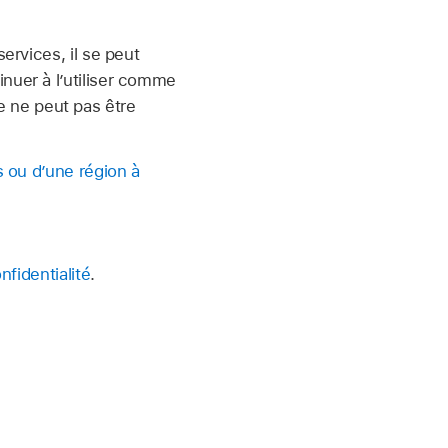
ervices, il se peut
inuer à l’utiliser comme
e
ne peut pas être
s ou d’une région à
nfidentialité
.