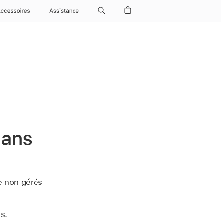
Accessoires
Assistance
dans
e
non gérés
s.