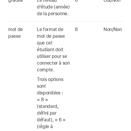
grades
Le niveau
6
Oui/Non
d’étude (année)
de la personne.
mot de
Le format de
8
Non/Non
passe
mot de passe
que cet
étudiant doit
utiliser pour se
connecter à son
compte.
Trois options
sont
disponibles :
« 8 »
(standard,
défini par
défaut), « 6 »
(règle à