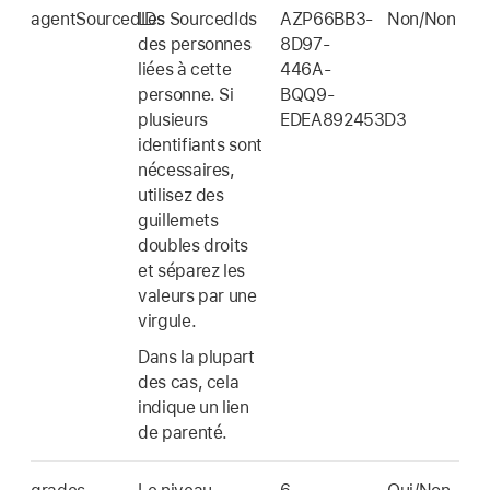
agentSourcedIDs
Les SourcedIds
AZP66BB3-
Non/Non
des personnes
8D97-
liées à cette
446A-
personne. Si
BQQ9-
plusieurs
EDEA892453D3
identifiants sont
nécessaires,
utilisez des
guillemets
doubles droits
et séparez les
valeurs par une
virgule.
Dans la plupart
des cas, cela
indique un lien
de parenté.