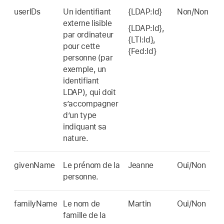
userIDs
Un identifiant
{LDAP:Id}
Non/Non
externe lisible
{LDAP:Id},
par ordinateur
{LTI:Id},
pour cette
{Fed:Id}
personne (par
exemple, un
identifiant
LDAP), qui doit
s’accompagner
d’un type
indiquant sa
nature.
givenName
Le prénom de la
Jeanne
Oui/Non
personne.
familyName
Le nom de
Martin
Oui/Non
famille de la