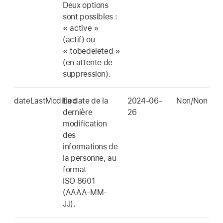
Deux options
sont possibles :
« active »
(actif) ou
« tobedeleted »
(en attente de
suppression).
dateLastModified
La date de la
2024-06-
Non/Non
dernière
26
modification
des
informations de
la personne, au
format
ISO 8601
(AAAA-MM-
JJ).