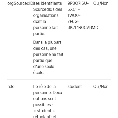
orgSourcedIDs
Les identifiants
9P8O7I6U-
Oui/Non
SourcedIds des
5XCT-
organisations
1WQ0-
dont la
7F6G-
personne fait
3K2L1R6CVBMD
partie.
Dans la plupart
des cas, une
personne ne fait
partie que
d’une seule
école.
role
Le rôle de la
student
Oui/Non
personne. Deux
options sont
possibles :
« student »
(étudiant) et