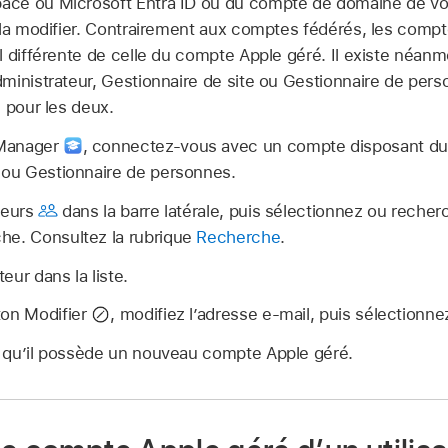
ce ou Microsoft Entra ID ou du compte de domaine de vot
 la modifier. Contrairement aux comptes fédérés, les comp
 différente de celle du
compte Apple géré
. Il existe néan
ministrateur, Gestionnaire de site ou Gestionnaire de per
 pour les deux.
 Manager
,
connectez‑vous avec un compte disposant du r
e ou Gestionnaire de personnes.
teurs
dans la barre latérale, puis sélectionnez ou recher
he. Consultez la rubrique
Recherche
.
teur dans la liste.
ton Modifier
,
modifiez l’adresse e-mail, puis sélectionnez
ur qu’il possède un nouveau
compte Apple géré
.