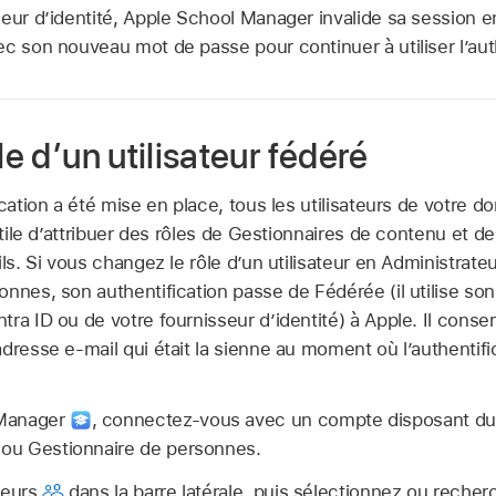
eur d’identité, Apple School Manager invalide sa session en 
c son nouveau mot de passe pour continuer à utiliser l’aut
le d’un utilisateur fédéré
cation a été mise en place, tous les utilisateurs de votre do
 utile d’attribuer des rôles de Gestionnaires de contenu et d
ls. Si vous changez le rôle d’un utilisateur en Administrateu
onnes, son authentification passe de Fédérée (il utilise s
tra ID ou de votre fournisseur d’identité) à Apple. Il cons
adresse e-mail qui était la sienne au moment où l’authentifi
 Manager
,
connectez‑vous avec un compte disposant du r
e ou Gestionnaire de personnes.
teurs
dans la barre latérale, puis sélectionnez ou recher