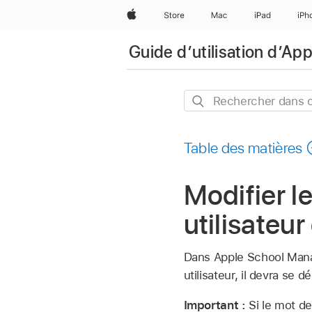
Apple
Store
Mac
iPad
iPh
Guide d’utilisation d’A
Rechercher
dans
ce
Table des matières
guide
Modifier l
utilisateu
Dans Apple School Manage
utilisateur, il devra s
Important :
Si le mot d