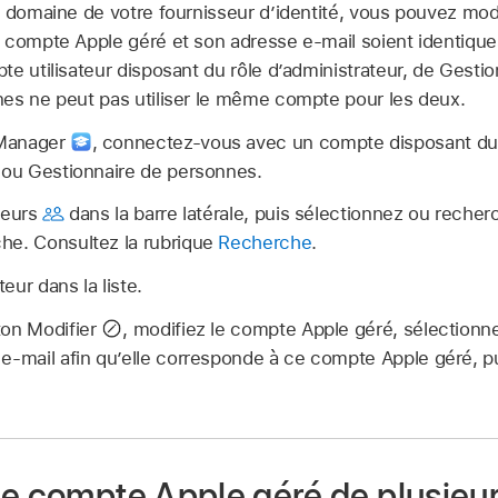
u domaine de votre fournisseur d’identité, vous pouvez mo
n
compte Apple géré
et son adresse e-mail soient identique
e utilisateur disposant du rôle d’administrateur, de Gestio
es ne peut pas utiliser le même compte pour les deux.
 Manager
,
connectez‑vous avec un compte disposant du r
e ou Gestionnaire de personnes.
teurs
dans la barre latérale, puis sélectionnez ou recher
he. Consultez la rubrique
Recherche
.
teur dans la liste.
ton Modifier
,
modifiez le
compte Apple géré
, sélectionn
e-mail afin qu’elle corresponde à ce
compte Apple géré
, p
le compte Apple géré de plusieu