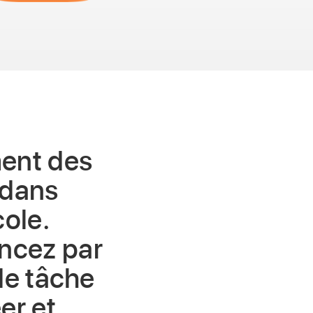
ent des
 dans
cole.
cez par
de tâche
er et