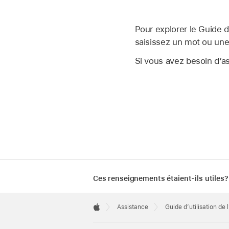
Pour explorer le Guide d
saisissez un mot ou un
Si vous avez besoin d’a
Ces renseignements étaient-ils utiles?
Apple
Footer

Assistance
Guide d’utilisation de 
Apple