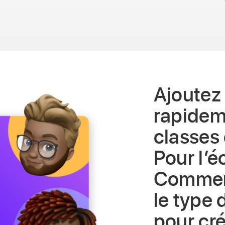
Ajoutez
rapidem
classes
Pour l’é
Commen
le type 
pour cré