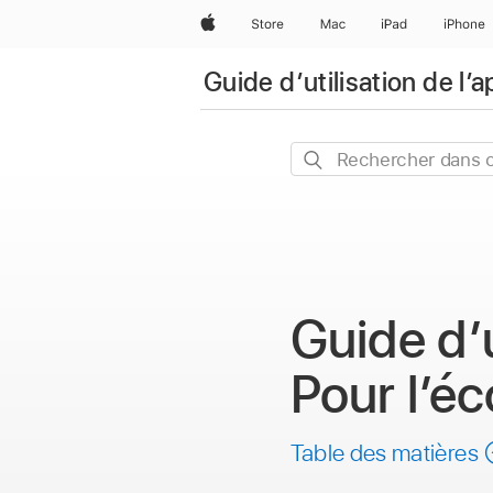
Apple
Store
Mac
iPad
iPhone
Guide d’utilisation de l’a
Rechercher
dans
ce
guide
Guide d’u
Pour l’éc
Table des matières