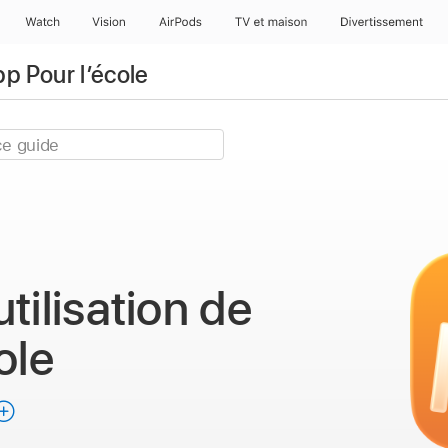
Watch
Vision
AirPods
TV et maison
Divertissement
pp Pour l’école
tilisation
de
ole