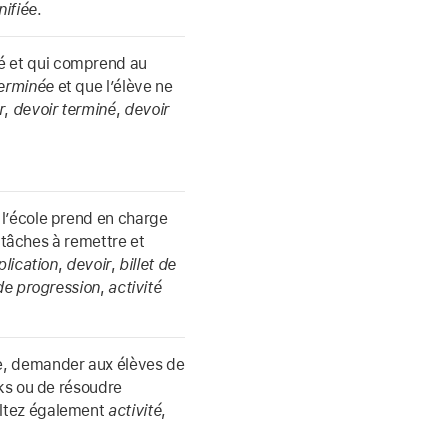
nifiée
.
é et qui comprend au
erminée
et que l’élève ne
r
,
devoir terminé
,
devoir
 l’école prend en charge
, tâches à remettre et
plication
,
devoir
,
billet de
de progression
,
activité
e, demander aux élèves de
s ou de résoudre
ltez également
activité
,