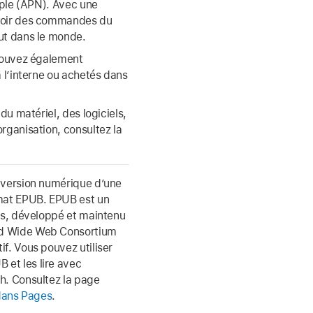
Apple (APN). Avec une
evoir des commandes du
out dans le monde.
 pouvez également
à l’interne ou achetés dans
du matériel, des logiciels,
rganisation, consultez la
e version numérique d’une
mat EPUB. EPUB est un
ues, développé et maintenu
ld Wide Web Consortium
f. Vous pouvez utiliser
et les lire avec
h. Consultez la page
 dans Pages
.