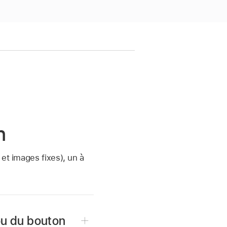
n
et images fixes), un à
ou du bouton