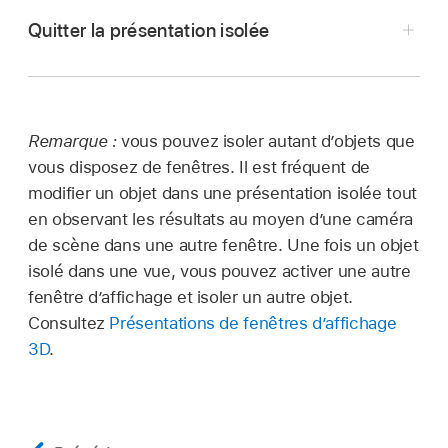
le canevas, la liste Calques ou la timeline.
Quitter la présentation isolée
Effectuez l’une des opérations suivantes :
Choisissez
Objet >
Isoler (ou appuyez sur
Contrôle + I).
Choisissez
Objet >
Isoler (ou appuyez sur
Remarque :
vous pouvez isoler autant d’objets que
Contrôle + I).
vous disposez de fenêtres. Il est fréquent de
Dans la liste Calques ou la timeline, cliquez
modifier un objet dans une présentation isolée tout
Dans la liste Calques ou la timeline, cliquez sur
sur le bouton Isoler (petit rectangle blanc
en observant les résultats au moyen d’une caméra
le bouton Isoler (petit rectangle blanc en regard
en regard du nom de l’objet).
de scène dans une autre fenêtre. Une fois un objet
du nom de l’objet).
La présentation change pour s’aligner sur
isolé dans une vue, vous pouvez activer une autre
Choisissez une autre caméra dans le menu
l’objet sélectionné, et tous les autres objets
fenêtre d’affichage et isoler un autre objet.
local Caméra.
de la scène sont masqués.
Consultez
Présentations de fenêtres d’affichage
3D
.