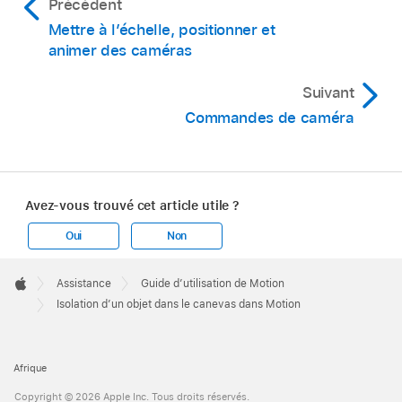
Précédent
Mettre à l’échelle, positionner et
animer des caméras
Lorsqu’un objet est isolé, une caméra
temporaire est créée et apparaît dans le
Suivant
menu local Caméra. La caméra porte le
Commandes de caméra
même nom que l’objet isolé.
Avez-vous trouvé cet article utile ?
Oui
Non
Apple
Footer

Assistance
Guide d’utilisation de Motion
Apple
Isolation d’un objet dans le canevas dans Motion
Afrique
Copyright © 2026 Apple Inc. Tous droits réservés.