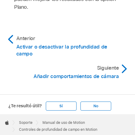
Plano.
Anterior
Activar o desactivar la profundidad de
campo
Siguiente
Añadir comportamientos de cámara
¿Te resultó útil?
Sí
No
Apple
Footer

Soporte
Manual de uso de Motion
Apple
Controles de profundidad de campo en Motion