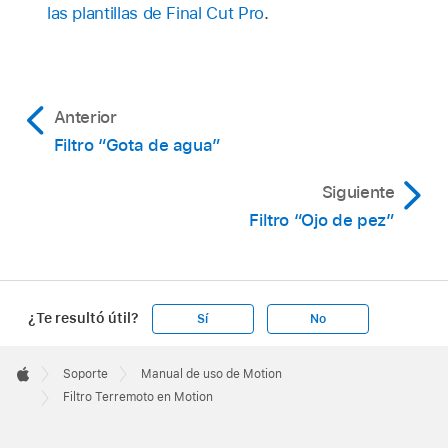
las plantillas de Final Cut Pro
.
Anterior
Filtro “Gota de agua”
Siguiente
Filtro “Ojo de pez”
¿Te resultó útil?
Sí
No
Apple
Footer

Soporte
Manual de uso de Motion
Apple
Filtro Terremoto en Motion