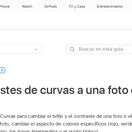
iPhone
Watch
AirPods
TV y Casa
Entretenimiento
Buscar
en
esta
guía
ustes de curvas a una foto
 Curvas para cambiar el brillo y el contraste de una foto o v
oto, cambiar el aspecto de colores específicos (rojo, verde 
gro, los tonos intermedios y el punto blanco.