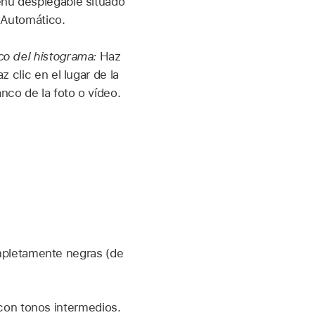
enú desplegable situado
n Automático.
co del histograma:
Haz
 clic en el lugar de la
co de la foto o vídeo.
mpletamente negras (de
 con tonos intermedios.