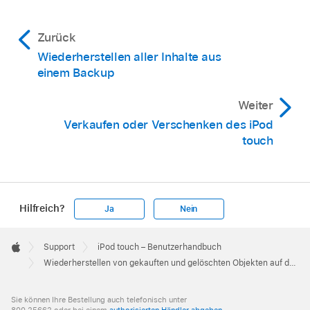
Zurück
Wiederherstellen aller Inhalte aus
einem Backup
Weiter
Verkaufen oder Verschenken des iPod
touch
Hilfreich?
Ja
Nein
Apple
Footer

Support
iPod touch – Benutzerhandbuch
Apple
Wiederherstellen von gekauften und gelöschten Objekten auf dem iPod touch
Sie können Ihre Bestellung auch telefonisch unter