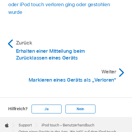
oder iPod touch verloren ging oder gestohlen
wurde
Zurück
Erhalten einer Mitteilung beim
Zurücklassen eines Geräts
Weiter
Markieren eines Geräts als „Verloren“
Hilfreich?
Ja
Nein
Apple
Footer

Support
iPod touch – Benutzerhandbuch
Apple
Orten eines Geräts in der App „Wo ist?“ auf dem iPod touch