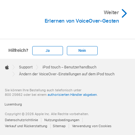
Weiter
Erlernen von VoiceOver-Gesten
Hilfreich?
Ja
Nein
Apple
Footer

Support
iPod touch – Benutzerhandbuch
Apple
Ändern der VoiceOver-Einstellungen auf dem iPod touch
Sie können Ihre Bestellung auch telefonisch unter
800 25662 oder bei einem
authorisierten Händler abgeben
.
Luxemburg
Copyright © 2026 Apple Inc. Alle Rechte vorbehalten.
Datenschutzrichtlinie
Nutzungsbedingungen
Verkauf und Rückerstattung
Sitemap
Verwendung von Cookies