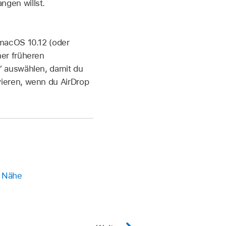
ngen willst.
 macOS 10.12 (oder
ner früheren
“ auswählen, damit du
vieren, wenn du AirDrop
r Nähe