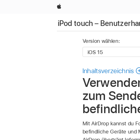
Apple
iPod touch – Benutzerh
Version wählen:
Inhaltsverzeichnis
Verwenden
zum Sende
befindlich
Mit AirDrop kannst du F
befindliche Geräte und 
AirDrop überträgt Infor