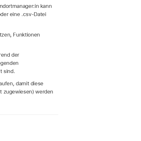
andortmanager:in kann
der eine .csv‑Datei
tzen, Funktionen
rend der
legenden
t sind.
kaufen, damit diese
ut zugewiesen) werden