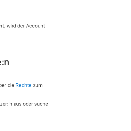
rt, wird der Account
e:n
ber die
Rechte
zum
tzer:in aus oder suche