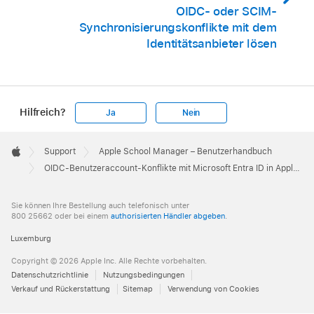
OIDC- oder SCIM-
Synchronisierungskonflikte mit dem
Identitätsanbieter lösen
Hilfreich?
Ja
Nein
Apple
Footer

Support
Apple School Manager – Benutzerhandbuch
Apple
OIDC-Benutzeraccount-Konflikte mit Microsoft Entra ID in Apple School Manager lösen
Sie können Ihre Bestellung auch telefonisch unter
800 25662 oder bei einem
authorisierten Händler abgeben
.
Luxemburg
Copyright © 2026 Apple Inc. Alle Rechte vorbehalten.
Datenschutzrichtlinie
Nutzungsbedingungen
Verkauf und Rückerstattung
Sitemap
Verwendung von Cookies