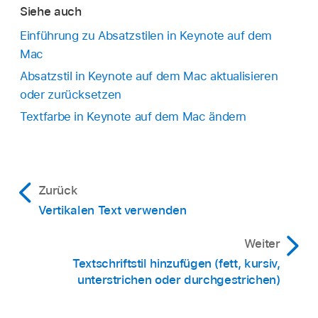
Wenn du das Textfeld hinzugefügt hast:
Klicke
zu machen.
Siehe auch
Klicke auf die Doppelpfeile rechts neben der zu
auf das Textfeld, um es auszuwählen, und
Einführung zu Absatzstilen in Keynote auf dem
ersetzenden Schrift und wähle eine andere
wähle dann „Format“ > „Formen und Linien“ >
Mac
Schrift aus.
„Text und Aktivpunkte zurücksetzen“ aus (das
Absatzstil in Keynote auf dem Mac aktualisieren
Menü „Format“ befindet sich oben auf dem
Wird die Schrift als fehlend aufgelistet, kannst
oder zurücksetzen
Bildschirm).
du auch einen Schriftstil auswählen.
Textfarbe in Keynote auf dem Mac ändern
Klicke auf „Schriften ersetzen“.
Alle Vorkommen der Schrift werden ersetzt. Die
Ersatzschrift verwendet dieselbe Schriftgröße
Zurück
und Schriftstärke wie die ersetzte Schrift.
Vertikalen Text verwenden
Weiter
Textschriftstil hinzufügen (fett, kursiv,
unterstrichen oder durchgestrichen)