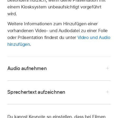
besonders nützlich, wenn deine Präsentation mit
einem Kiosksystem unbeaufsichtigt vorgeführt
wird.
Weitere Informationen zum Hinzufügen einer
vorhandenen Video- und Audiodatei zu einer Folie
oder Präsentation findest du unter
Video und Audio
hinzufügen
.
Audio aufnehmen
Öffne die App „Keynote“
auf deinem Mac.
Öffne eine Präsentation, klicke in der
Sprechertext aufzeichnen
Symbolleiste
auf
und klicke dann auf „Audio
aufnehmen“.
Hinweis:
Im Anschluss an den
Du kannst Keynote so einstellen, dass bei Filmen