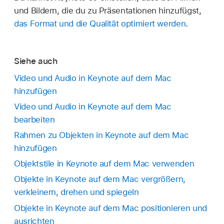
Aufnahmevorgang kannst du die Aufnahme an
und Bildern, die du zu Präsentationen hinzufügst,
einer beliebigen Stelle in der Präsentation
das Format und die Qualität optimiert werden
.
einfügen.
Tippe zum Starten einer Aufnahme auf
und
Siehe auch
zum Stoppen der Aufnahme auf
.
Video und Audio in Keynote auf dem Mac
Klicke auf „Vorschau“, um eine Hörprobe deiner
hinzufügen
Aufnahme zu starten.
Video und Audio in Keynote auf dem Mac
Zum Abspielen der Aufnahme ab einer
bearbeiten
bestimmten Stelle platziere den Zeiger über
Rahmen zu Objekten in Keynote auf dem Mac
der Aufnahme, streiche nach links oder rechts,
hinzufügen
um die schwarze Linie zu positionieren (oder
Objektstile in Keynote auf dem Mac verwenden
ziehe den Rollbalken), klicke dann auf „Zeigen“.
Objekte in Keynote auf dem Mac vergrößern,
Klicke zum Anhalten der Audiowiedergabe auf
verkleinern, drehen und spiegeln
„Pause“.
Objekte in Keynote auf dem Mac positionieren und
Tippe zum Bearbeiten deiner Aufnahme und
ausrichten