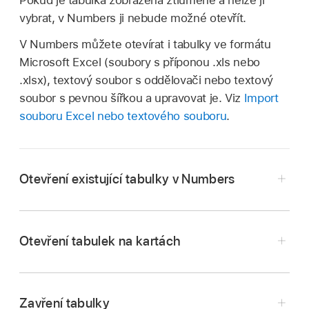
Pokud je tabulka zobrazena ztlumeně a nelze ji
vybrat, v Numbers ji nebude možné otevřít.
V Numbers můžete otevírat i tabulky ve formátu
Microsoft Excel (soubory s příponou .xls nebo
.xlsx), textový soubor s oddělovači nebo textový
soubor s pevnou šířkou a upravovat je. Viz
Import
souboru Excel nebo textového souboru
.
Otevření existující tabulky v Numbers
Přejděte do aplikace Numbers
na Macu.
Proveďte některou z následujících akcí:
Otevření tabulek na kartách
Otevření tabulky na Macu:
V případě tabulky
aplikace Numbers dvakrát klikněte na název
Zavření tabulky
či miniaturu tabulky nebo ji přetáhněte na